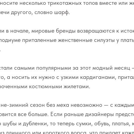
носите несколько трикотажных топов вместе или ж
лечи другого, словно шарф.
ли в начале, мировые бренды возвращаются к исто
подиуме приталенные женственные силуэты у плать
.
стали самыми популярными за этот модный месяц 
го, а носить их нужно с узкими кардиганами, прит
роченными костюмными жилетами.
не-зимний сезон без меха невозможно — с каждым
овится все больше. Если раньше дизайнеры предст
 шубы и дубленки, то теперь сумки, обувь, платья,
з длинного или короткого ворса, что придает каж