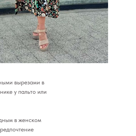
ными вырезами в
нике у пальто или
одным в женском
предпочтение