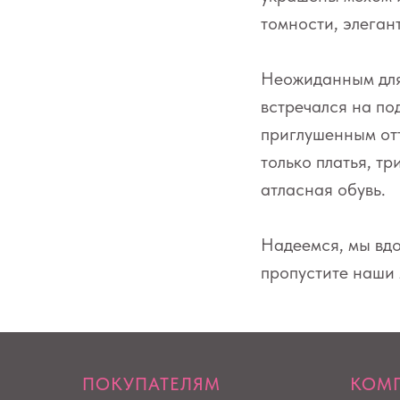
томности, элеган
Неожиданным для 
встречался на п
приглушенным отт
только платья, т
атласная обувь.
Надеемся, мы вдо
пропустите наши
ПОКУПАТЕЛЯМ
КОМ