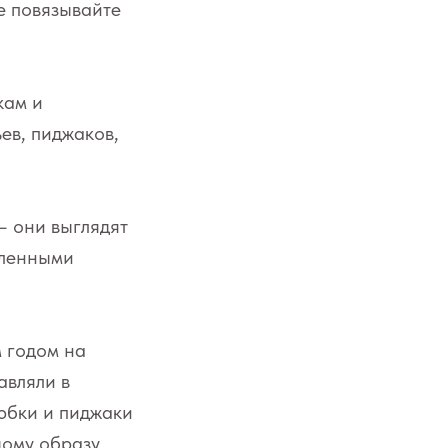
е повязывайте
кам и
ев, пиджаков,
— они выглядят
аленными
 годом на
авляли в
 юбки и пиджаки
дому образу