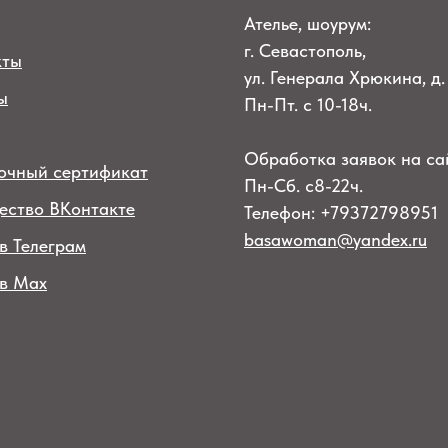
Ателье, шоурум:
г. Севастополь,
кты
ул. Генерала Хрюкина, д.
ы
Пн-Пт. с 10-18ч.
Обработка заявок на са
очный сертификат
Пн-Сб. с8-22ч.
ество ВКонтакте
Телефон: +79372798951
basawoman@yandex.ru
в Телеграм
 в Max