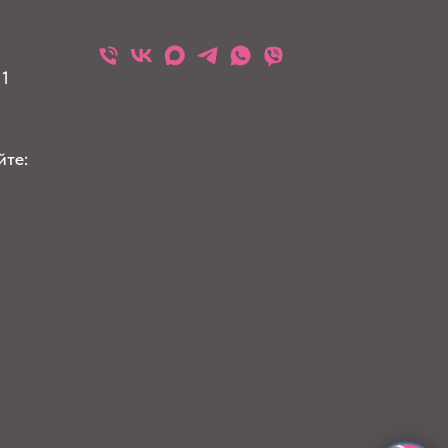
 1
йте: