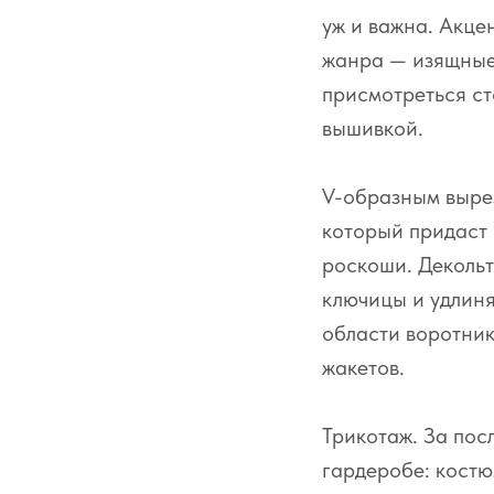
уж и важна. Акце
жанра — изящные
присмотреться ст
вышивкой.
V-образным вырез
который придаст 
роскоши. Декольт
ключицы и удлин
области воротник
жакетов.
Трикотаж. За пос
гардеробе: костю