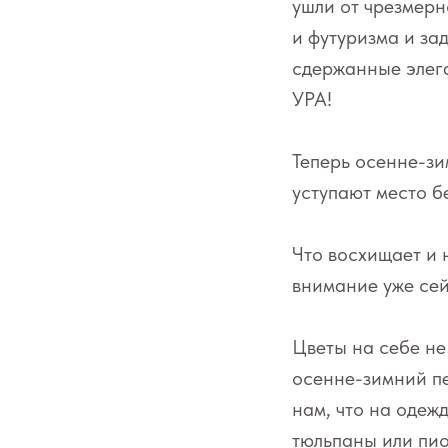
ушли от чрезмерн
и футуризма и за
сдержанные элег
УРА!
Теперь осенне-зи
уступают место 
Что восхищает и 
внимание уже сей
Цветы на себе не 
осенне-зимний п
нам, что на одеж
тюльпаны или пио