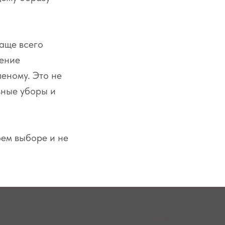
чаще всего
тение
леному. Это не
вные уборы и
оем выборе и не