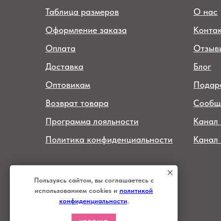
Таблица размеров
О нас
Оформление заказа
Конта
Оплата
Отзыв
Доставка
Блог
Оптовикам
Подар
Возврат товара
Сообщ
Программа лояльности
Канал 
Политика конфиденциальности
Канал
© 2026 интернет-магазин
женской одежды "Баса Барыня"
Пользуясь сайтом, вы соглашаетесь с
ИП Меркулова Ю.В.
использованием cookies и
политикой
ИНН 920152039289
конфиденциальности
.