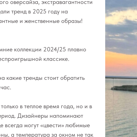
ого оверсайза, экстравагантности
дали тренд в 2025 году на
антные и женственные образы!
мние коллекции 2024/25 плавно
беспроигрышной классике.
на какие тренды стоит обратить
час.
только в теплое время года, но и в
ериод. Дизайнеры напоминают
де всегда могут «цвести» любимые
ны, а температура за окном не так