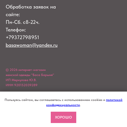
Обработка заявок на
сайте:
Пн-Сб. с8-22ч.
Телефон:
+79372798951
basawoman@yandex.ru
© 2026 интернет-магазин
женской одежды "Баса Барыня"
ИП Меркулова Ю.В.
ИНН 920152039289
Пользуясь сайтом, вы соглашаетесь с использованием cookies и
политикой
конфиденциальности
.
ХОРОШО
Tilda
Made on