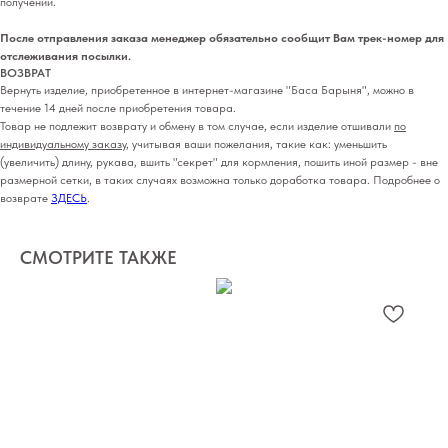
получении.
После отправления заказа менеджер обязательно сообщит Вам трек-номер для
отслеживания посылки.
ВОЗВРАТ
Вернуть изделие, приобретенное в интернет-магазине "Баса Барыня", можно в
течение 14 дней после приобретения товара.
Товар не подлежит возврату и обмену в том случае, если изделие отшивали
по
индивидуальному заказу
, учитывая ваши пожелания, такие как: уменьшить
(увеличить) длину, рукава, вшить "секрет" для кормления, пошить иной размер - вне
размерной сетки, в таких случаях возможна только доработка товара. Подробнее о
возврате
ЗДЕСЬ
.
СМОТРИТЕ ТАКЖЕ