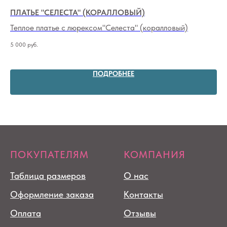
ПЛАТЬЕ "СЕЛЕСТА" (КОРАЛЛОВЫЙ)
ПЛ
Н
Теплое платье с люрексом"Cелеста" (коралловый)
Хл
5 000
руб.
ог
7 1
ПОДРОБНЕЕ
ПОКУПАТЕЛЯМ
КОМПАНИЯ
Таблица размеров
О нас
Оформление заказа
Контакты
Оплата
Отзывы