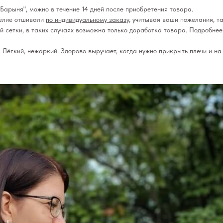
Барыня", можно в течение 14 дней после приобретения товара.
делие отшивали
по индивидуальному заказу
, учитывая ваши пожелания, та
ой сетки, в таких случаях возможна только доработка товара. Подробне
 Лёгкий, нежаркий. Здорово выручает, когда нужно прикрыть плечи и н