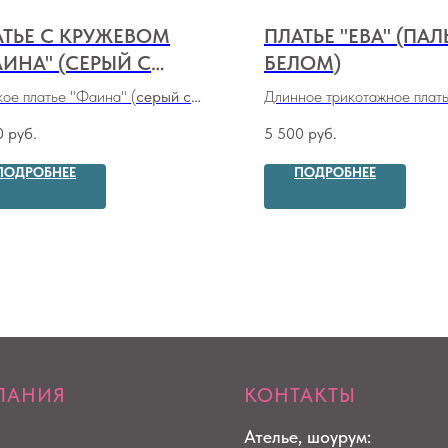
АТЬЕ С КРУЖЕВОМ
ПЛАТЬЕ "ЕВА" (ПА
ИНА" (СЕРЫЙ С
БЕЛОМ)
ЛКИМ ЦВЕТОЧНЫМ
ое платье "Фаина" (
серый с
Длинное трикотажное плать
ИНТОМ)
им цветочным принтом
)
(пальмы на белом)
0
руб.
5 500
руб.
ПОДРОБНЕЕ
ПОДРОБНЕЕ
ПАНИЯ
КОНТАКТЫ
Ателье, шоурум: