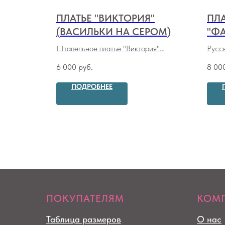
ОЕ"
ПЛАТЬЕ "ВИКТОРИЯ"
ПЛ
(ВАСИЛЬКИ НА СЕРОМ)
"ФА
МЕ
а двунитки
Штапельное платье "Виктория"
Русск
ПР
(
васильки на сером
)
мелк
6 000
руб.
8 00
ПОДРОБНЕЕ
ПОКУПАТЕЛЯМ
КОМ
Таблица размеров
О нас