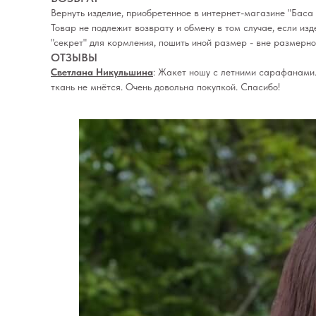
Вернуть изделие, приобретенное в интернет-магазине "Баса 
Товар не подлежит возврату и обмену в том случае, если из
"секрет" для кормления, пошить иной размер - вне размерн
ОТЗЫВЫ
Светлана Никульшина
: Жакет ношу с летними сарафанами.
ткань не мнётся. Очень довольна покупкой. Спасибо!