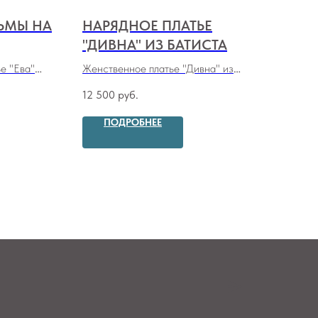
ЛЬМЫ НА
НАРЯДНОЕ ПЛАТЬЕ
ВЕ
"ДИВНА" ИЗ БАТИСТА
"Э
е "Ева"
Женственное платье "Дивна" из
Плат
батиста
вель
12 500
руб.
8 90
ПОДРОБНЕЕ