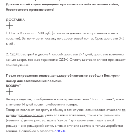
Данные вашей карты защищены при оплате онлайн на нашем сайте,
безопасность превыше всего!
ДОСТАВКА
1. Почта России - от 500 руб. (зависит от дальности направления и веса
посылки). Вы получаете посылку по адресу вашей почты. Срок доставки 3-5
дней .
2. СДЭК: быстрый и удобный способ доставки 2-7 дней, доставка возможна
как до двери, так и до терминала СДЭК. Оплату доставки клиент производит
при получении.
После отправления заказа менеджер обязательно сообщит Вам трек-
номер для отслеживания посылки.
ВОЗВРАТ
Вернуть изделие, приобретенное в интернет-магазине "Баса Барыня", можно
в течение 14 дней после приобретения товара.
Товар не подлежит возврату и обмену в том случае, если изделие отшивали
по
индивидуальному заказу
, учитывая ваши пожелания, такие как: уменьшить
(увеличить) длину, рукава, вшить "секрет" для кормления, пошить иной
размер - вне размерной сетки, в таких случаях возможна только доработка
товара. Подробнее о возврате
ЗДЕСЬ
.