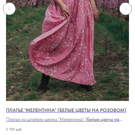
ПЛАТЬЕ "МЕЛЕНТИНА" (БЕЛЫЕ ЦВЕТЫ НА РОЗОВОМ)
ПЛ
Платье из штапель-шелка "Мелентина" (
белые цветы на
Яр
розовом)
5 700
руб.
7 1