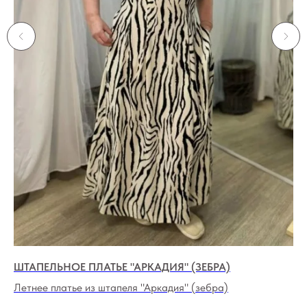
ШТАПЕЛЬНОЕ ПЛАТЬЕ "АРКАДИЯ" (ЗЕБРА)
ПЛ
Летнее платье из штапеля "Аркадия" (зебра)
Пл