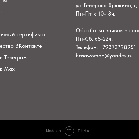
ул. Генерала Хрюкина, д.
ы
Пн-Пт. с 10-18ч.
Обработка заявок на са
очный сертификат
Пн-Сб. с8-22ч.
ество ВКонтакте
Телефон: +79372798951
basawoman@yandex.ru
в Телеграм
 в Max
Tilda
Made on