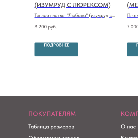
(ИЗУМРУД С ЛЮРЕКСОМ)
(М
ого
Теплое платье "Любава" (изумруд с
Плать
)
люрексом)
листи
8 200
руб.
7 00
ПОДРОБНЕЕ
ПОКУПАТЕЛЯМ
КОМ
Таблица размеров
О нас
Оформление заказа
Конта