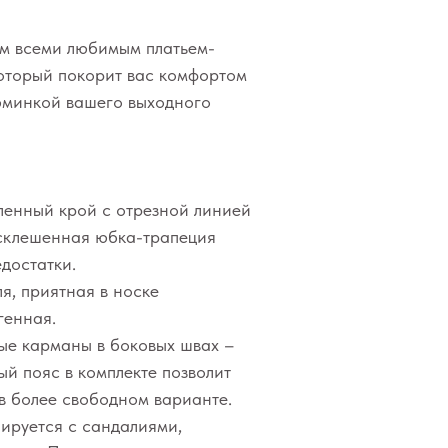
им всеми любимым платьем-
оторый покорит вас комфортом
зюминкой вашего выходного
ленный крой с отрезной линией
асклешенная юбка-трапеция
достатки.
я, приятная в носке
генная.
ые карманы в боковых швах –
ый пояс в комплекте позволит
 в более свободном варианте.
ируется с сандалиями,