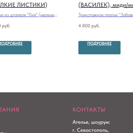
ЕЛКИЕ ЛИСТИКИ)
(ВАСИЛЕК), миди/м
е из штапеля "Лия" (мелкие
Трикотажное платье "Забав
ки)
(василек), миди/макси
0
руб.
4 800
руб.
ПОДРОБНЕЕ
ПОДРОБНЕЕ
ПАНИЯ
КОНТАКТЫ
Ателье, шоурум:
г. Севастополь,
кты