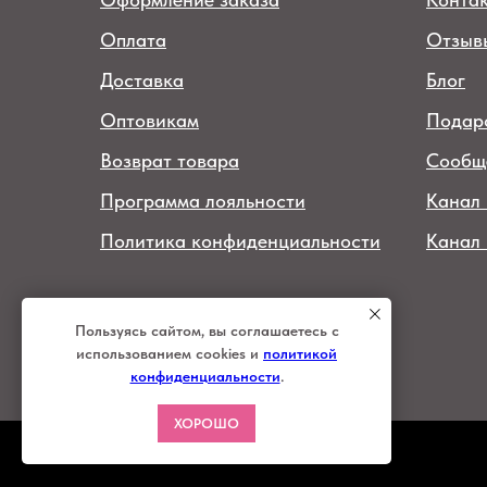
Оплата
Отзыв
Доставка
Блог
Оптовикам
Подар
Возврат товара
Сообщ
Программа лояльности
Канал 
Политика конфиденциальности
Канал
© 2026 интернет-магазин
женской одежды "Баса Барыня"
Пользуясь сайтом, вы соглашаетесь с
ИП Меркулова Ю.В.
использованием cookies и
политикой
ИНН 920152039289
конфиденциальности
.
ХОРОШО