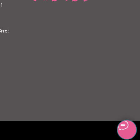
 1
йте: