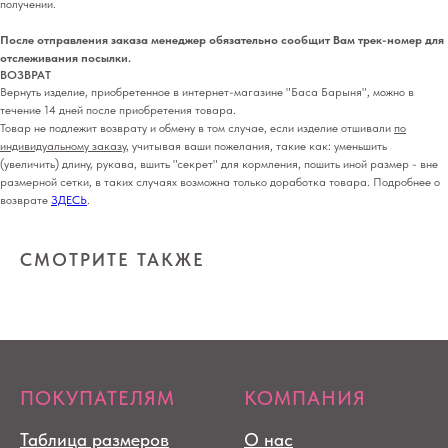
получении.
После отправления заказа менеджер обязательно сообщит Вам трек-номер для
отслеживания посылки.
ВОЗВРАТ
Вернуть изделие, приобретенное в интернет-магазине "Баса Барыня", можно в
течение 14 дней после приобретения товара.
Товар не подлежит возврату и обмену в том случае, если изделие отшивали
по
индивидуальному заказу
, учитывая ваши пожелания, такие как: уменьшить
(увеличить) длину, рукава, вшить "секрет" для кормления, пошить иной размер - вне
размерной сетки, в таких случаях возможна только доработка товара. Подробнее о
возврате
ЗДЕСЬ
.
СМОТРИТЕ ТАКЖЕ
ПОКУПАТЕЛЯМ
КОМПАНИЯ
Таблица размеров
О нас