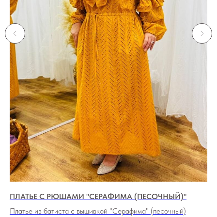
ПЛАТЬЕ С РЮШАМИ "СЕРАФИМА (ПЕСОЧНЫЙ)"
ВЕ
Платье из батиста с вышивкой "Серафима" (песочный)
Пл