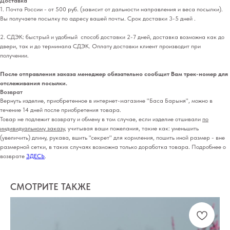
Доставка
1. Почта России - от 500 руб. (зависит от дальности направления и веса посылки).
Вы получаете посылку по адресу вашей почты. Срок доставки 3-5 дней .
2. СДЭК: быстрый и удобный способ доставки 2-7 дней, доставка возможна как до
двери, так и до терминала СДЭК. Оплату доставки клиент производит при
получении.
После отправления заказа менеджер обязательно сообщит Вам трек-номер для
отслеживания посылки.
Возврат
Вернуть изделие, приобретенное в интернет-магазине "Баса Барыня", можно в
течение 14 дней после приобретения товара.
Товар не подлежит возврату и обмену в том случае, если изделие отшивали
по
индивидуальному заказу
, учитывая ваши пожелания, такие как: уменьшить
(увеличить) длину, рукава, вшить "секрет" для кормления, пошить иной размер - вне
размерной сетки, в таких случаях возможна только доработка товара. Подробнее о
возврате
ЗДЕСЬ
.
СМОТРИТЕ ТАКЖЕ