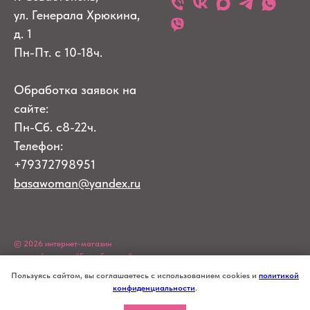
ул. Генерала Хрюкина,
д. 1
Пн-Пт. с 10-18ч.
Обработка заявок на
сайте:
Пн-Сб. с8-22ч.
Телефон:
+79372798951
basawoman@yandex.ru
© 2026 интернет-магазин
женской одежды "Баса Барыня"
ИП Меркулова Ю.В.
Пользуясь сайтом, вы соглашаетесь с использованием cookies и
политикой
ИНН 920152039289
конфиденциальности
.