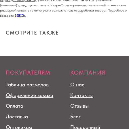
индивидуальному заказу
, учитывая ваши пожелания, такие как: уменьшить
(увеличить) длину, рукава, вшить "секрет" для кормления, пошить иной размер - вне
размерной сетки, в таких случаях возможна только доработка товара. Подробнее о
возврате
ЗДЕСЬ
.
СМОТРИТЕ ТАКЖЕ
ПОКУПАТЕЛЯМ
КОМПАНИЯ
Таблица размеров
О нас
Оформление заказа
Контакты
Оплата
Отзывы
Доставка
Блог
Оптовикам
Подарочный