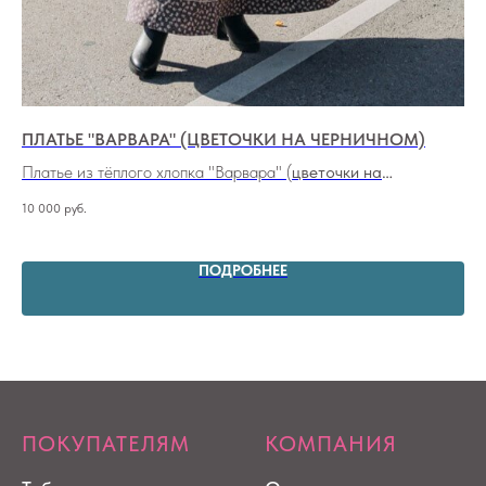
ПЛАТЬЕ "ВАРВАРА" (ЦВЕТОЧКИ НА ЧЕРНИЧНОМ)
ПЛ
ЦВ
Платье из тёплого хлопка "Варвара" (
цветочки на
Пл
черничном
)
10 000
руб.
8 5
ПОДРОБНЕЕ
ПОКУПАТЕЛЯМ
КОМПАНИЯ