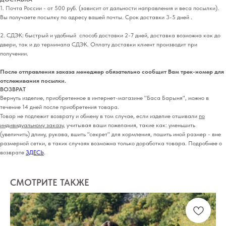
1. Почта России - от 500 руб. (зависит от дальности направления и веса посылки).
Вы получаете посылку по адресу вашей почты. Срок доставки 3-5 дней .
2. СДЭК: быстрый и удобный способ доставки 2-7 дней, доставка возможна как до
двери, так и до терминала СДЭК. Оплату доставки клиент производит при
получении.
После отправления заказа менеджер обязательно сообщит Вам трек-номер для
отслеживания посылки.
ВОЗВРАТ
Вернуть изделие, приобретенное в интернет-магазине "Баса Барыня", можно в
течение 14 дней после приобретения товара.
Товар не подлежит возврату и обмену в том случае, если изделие отшивали
по
индивидуальному заказу
, учитывая ваши пожелания, такие как: уменьшить
(увеличить) длину, рукава, вшить "секрет" для кормления, пошить иной размер - вне
размерной сетки, в таких случаях возможна только доработка товара. Подробнее о
возврате
ЗДЕСЬ
.
СМОТРИТЕ ТАКЖЕ