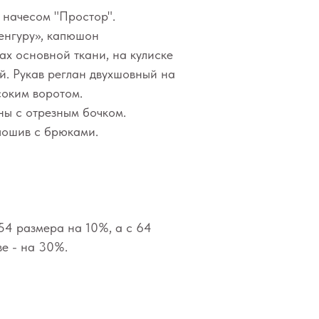
 начесом "Простор".
кенгуру», капюшон
ах основной ткани, на кулиске
й. Рукав реглан двухшовный на
соким воротом.
ны с отрезным бочком.
пошив с брюками.
54 размера на 10%, а с 64
е - на 30%.