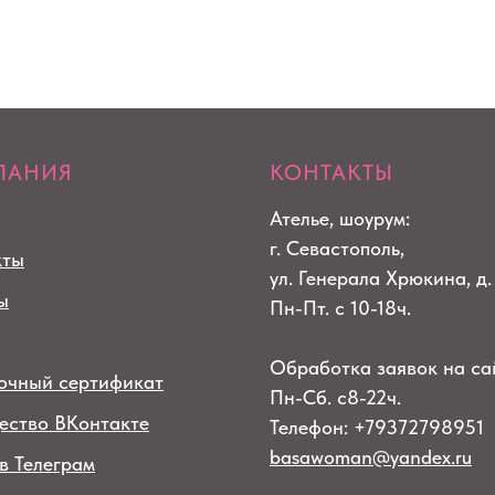
ПАНИЯ
КОНТАКТЫ
Ателье, шоурум:
г. Севастополь,
кты
ул. Генерала Хрюкина, д.
ы
Пн-Пт. с 10-18ч.
Обработка заявок на са
очный сертификат
Пн-Сб. с8-22ч.
ество ВКонтакте
Телефон: +79372798951
basawoman@yandex.ru
в Телеграм