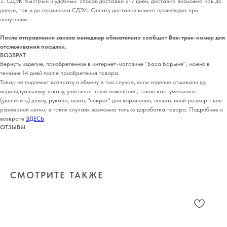
2. СДЭК: быстрый и удобный способ доставки 2-7 дней, доставка возможна как до
двери, так и до терминала СДЭК. Оплату доставки клиент производит при
получении.
После отправления заказа менеджер обязательно сообщит Вам трек-номер для
отслеживания посылки.
ВОЗВРАТ
Вернуть изделие, приобретенное в интернет-магазине "Баса Барыня", можно в
течение 14 дней после приобретения товара.
Товар не подлежит возврату и обмену в том случае, если изделие отшивали
по
индивидуальному заказу
, учитывая ваши пожелания, такие как: уменьшить
(увеличить) длину, рукава, вшить "секрет" для кормления, пошить иной размер - вне
размерной сетки, в таких случаях возможна только доработка товара. Подробнее о
возврате
ЗДЕСЬ
.
ОТЗЫВЫ
СМОТРИТЕ ТАКЖЕ