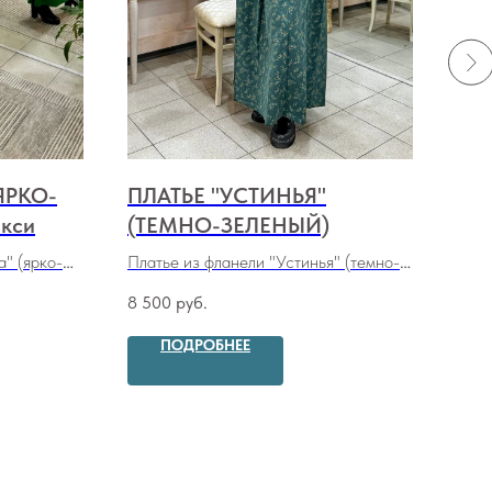
ЯРКО-
ПЛАТЬЕ "УСТИНЬЯ"
ПЛ
кси
(ТЕМНО-ЗЕЛЕНЫЙ)
(Ц
КА
а" (ярко-
Платье из фланели "Устинья" (темно-
Тепл
зеленый)
(цве
8 500
руб.
8 20
ПОДРОБНЕЕ