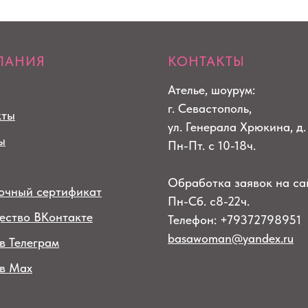
ПАНИЯ
КОНТАКТЫ
Ателье, шоурум:
г. Севастополь,
кты
ул. Генерала Хрюкина, д.
ы
Пн-Пт. с 10-18ч.
Обработка заявок на са
очный сертификат
Пн-Сб. с8-22ч.
ество ВКонтакте
Телефон: +79372798951
basawoman@yandex.ru
в Телеграм
 в Max