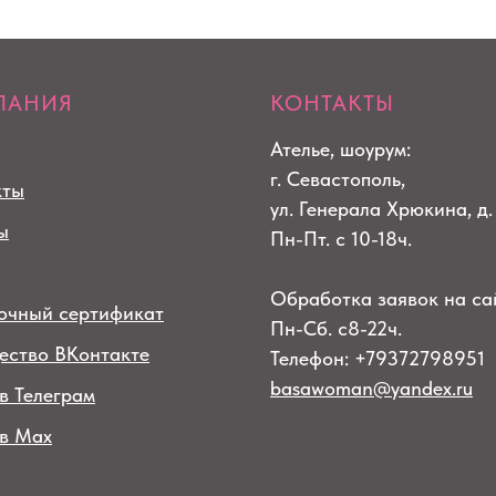
ПАНИЯ
КОНТАКТЫ
Ателье, шоурум:
г. Севастополь,
кты
ул. Генерала Хрюкина, д.
ы
Пн-Пт. с 10-18ч.
Обработка заявок на са
очный сертификат
Пн-Сб. с8-22ч.
ество ВКонтакте
Телефон: +79372798951
basawoman@yandex.ru
в Телеграм
 в Max