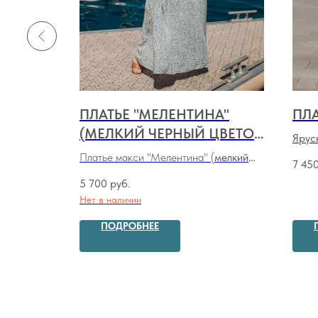
ЦА"
ПЛАТЬЕ "МЕЛЕНТИНА"
ПЛА
КО)
(МЕЛКИЙ ЧЕРНЫЙ ЦВЕТОК
Ярус
НА БЕЛОМ)
мница"
Платье макси "Мелентина" (
мелкий
7 45
черный цветок на белом
)
5 700
руб.
Нет в наличии
ПОДРОБНЕЕ