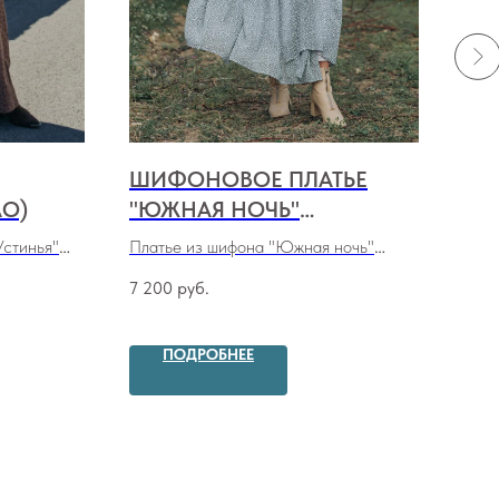
ШИФОНОВОЕ ПЛАТЬЕ
ПЛ
АО)
"ЮЖНАЯ НОЧЬ"
"А
(КОРАБЛИК НА ЗЕЛЕНОМ)
БР
Устинья"
Платье из шифона "Южная ночь"
Плат
(
кораблик на зеленом
)
"Але
7 200
руб.
9 10
ПОДРОБНЕЕ