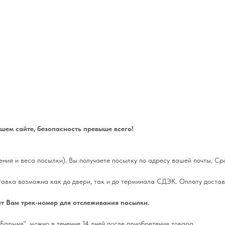
ем сайте, безопасность превыше всего!
ления и веса посылки). Вы получаете посылку по адресу вашей почты. Сро
тавка возможна как до двери, так и до терминала СДЭК. Оплату достав
т Вам трек-номер для отслеживания посылки.
Барыня", можно в течение 14 дней после приобретения товара.