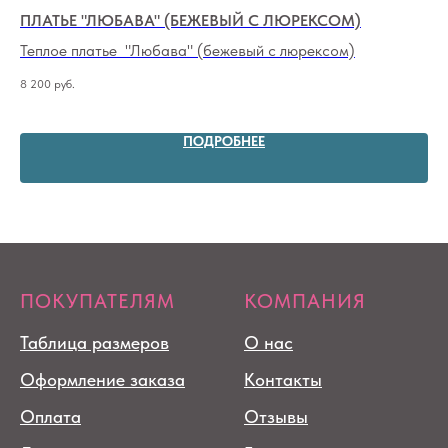
ПЛАТЬЕ "ЛЮБАВА" (БЕЖЕВЫЙ С ЛЮРЕКСОМ)
ШИ
НА
Теплое платье "Любава" (бежевый с люрексом)
Пл
8 200
руб.
7 2
ПОДРОБНЕЕ
ПОКУПАТЕЛЯМ
КОМПАНИЯ
Таблица размеров
О нас
Оформление заказа
Контакты
Оплата
Отзывы