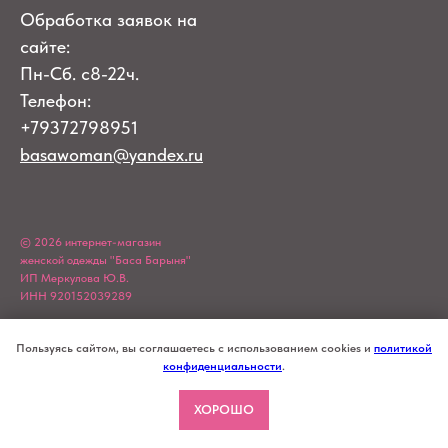
Обработка заявок на
сайте:
Пн-Сб. с8-22ч.
Телефон:
+79372798951
basawoman@yandex.ru
© 2026 интернет-магазин
женской одежды "Баса Барыня"
ИП Меркулова Ю.В.
ИНН 920152039289
Пользуясь сайтом, вы соглашаетесь с использованием cookies и
политикой
конфиденциальности
.
ХОРОШО
Tilda
Made on