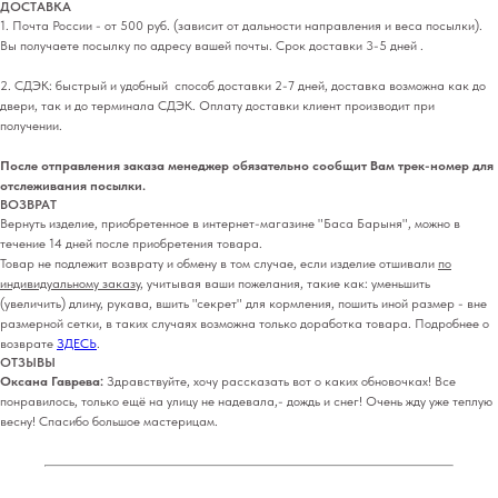
ДОСТАВКА
1. Почта России - от 500 руб. (зависит от дальности направления и веса посылки).
Вы получаете посылку по адресу вашей почты. Срок доставки 3-5 дней .
2. СДЭК: быстрый и удобный способ доставки 2-7 дней, доставка возможна как до
двери, так и до терминала СДЭК. Оплату доставки клиент производит при
получении.
После отправления заказа менеджер обязательно сообщит Вам трек-номер для
отслеживания посылки.
ВОЗВРАТ
Вернуть изделие, приобретенное в интернет-магазине "Баса Барыня", можно в
течение 14 дней после приобретения товара.
Товар не подлежит возврату и обмену в том случае, если изделие отшивали
по
индивидуальному заказу
, учитывая ваши пожелания, такие как: уменьшить
(увеличить) длину, рукава, вшить "секрет" для кормления, пошить иной размер - вне
размерной сетки, в таких случаях возможна только доработка товара. Подробнее о
возврате
ЗДЕСЬ
.
ОТЗЫВЫ
Оксана Гаврева:
Здравствуйте, хочу рассказать вот о каких обновочках! Все
понравилось, только ещё на улицу не надевала,- дождь и снег! Очень жду уже теплую
весну! Спасибо большое мастерицам.