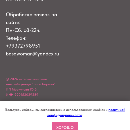
Обработка заявок на
сайте:
Пн-Сб. с8-22ч.
Телефон:
+79372798951
basawoman@yandex.ru
© 2026 интернет-магазин
женской одежды "Баса Барыня"
ИП Меркулова Ю.В.
ИНН 920152039289
Пользуясь сайтом, вы соглашаетесь с использованием cookies и
политикой
конфиденциальности
.
ХОРОШО
Tilda
Made on