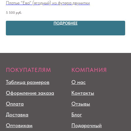
Платье "Ева" (ягодный) из футера двунитки
Ба
5 500
руб.
11 
ПОДРОБНЕЕ
ПОКУПАТЕЛЯМ
КОМПАНИЯ
Таблица размеров
О нас
Оформление заказа
Контакты
Оплата
Отзывы
Доставка
Блог
Оптовикам
Подарочный