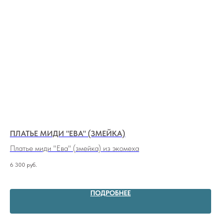
ПЛАТЬЕ МИДИ "ЕВА" (ЗМЕЙКА)
БА
Платье миди "Ева" (змейка) из экомеха
Те
6 300
руб.
7 0
Не
ПОДРОБНЕЕ