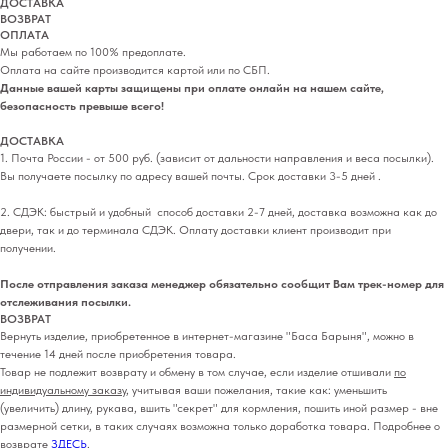
ДОСТАВКА
ВОЗВРАТ
ОПЛАТА
Мы работаем по 100% предоплате.
Оплата на сайте производится картой или по СБП.
Данные вашей карты защищены при оплате онлайн на нашем сайте,
безопасность превыше всего!
ДОСТАВКА
1. Почта России - от 500 руб. (зависит от дальности направления и веса посылки).
Вы получаете посылку по адресу вашей почты. Срок доставки 3-5 дней .
2. СДЭК: быстрый и удобный способ доставки 2-7 дней, доставка возможна как до
двери, так и до терминала СДЭК. Оплату доставки клиент производит при
получении.
После отправления заказа менеджер обязательно сообщит Вам трек-номер для
отслеживания посылки.
ВОЗВРАТ
Вернуть изделие, приобретенное в интернет-магазине "Баса Барыня", можно в
течение 14 дней после приобретения товара.
Товар не подлежит возврату и обмену в том случае, если изделие отшивали
по
индивидуальному заказу
, учитывая ваши пожелания, такие как: уменьшить
(увеличить) длину, рукава, вшить "секрет" для кормления, пошить иной размер - вне
размерной сетки, в таких случаях возможна только доработка товара. Подробнее о
возврате
ЗДЕСЬ
.