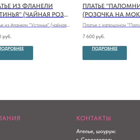
АТЬЕ ИЗ ФЛАНЕЛИ
ПЛАТЬЕ "ПАЛОМН
ТИНЬЯ" (ЧАЙНАЯ РОЗА
(РОЗОЧКА НА МОК
 КРАСНОМ)
е из фланели "Устинья" (чайная
Платье с капюшоном "Пало
 на красном)
(
розочка на мокко
)
0
руб.
7 600
руб.
ПОДРОБНЕЕ
ПОДРОБНЕЕ
ПАНИЯ
КОНТАКТЫ
Ателье, шоурум:
г. Севастополь,