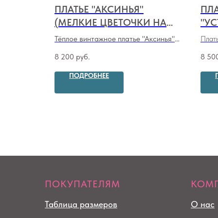
Я"
ПЛАТЬЕ "АКСИНЬЯ"
ПЛ
(МЕЛКИЕ ЦВЕТОЧКИ НА
"УС
БОРДО)
НА
 (мята)
Тёплое винтажное платье "Аксинья"
Плать
(мелкие цветочки на бордо)
роза
8 200
руб.
8 50
ПОДРОБНЕЕ
ПОКУПАТЕЛЯМ
КОМ
Таблица размеров
О нас