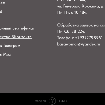
кты
ул. Генерала Хрюкина, д.
ы
Пн-Пт. с 10-18ч.
Обработка заявок на са
очный сертификат
Пн-Сб. с8-22ч.
ество ВКонтакте
Телефон: +79372798951
basawoman@yandex.ru
в Телеграм
 в Max
Tilda
Made on