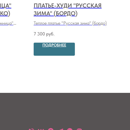
ИЦА"
ПЛАТЬЕ-ХУДИ "РУССКАЯ
ВИ
КО)
ЗИМА" (БОРДО)
"С
мница"
Теплое платье "Русская зима" (бордо)
Хлоп
"Се
7 300
руб.
8 80
ПОДРОБНЕЕ