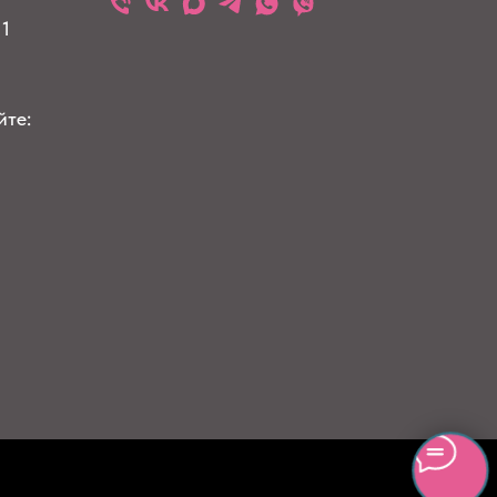
 1
йте: