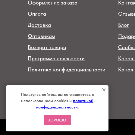
Оформление заказа
Конта
Оплата
Отзыв
Доставка
Блог
Оптовикам
Подар
Возврат товара
Сообщ
Программа лояльности
Канал 
Политика конфиденциальности
Канал
© 2026 интернет-магазин
женской одежды "Баса Барыня"
Пользуясь сайтом, вы соглашаетесь с
ИП Меркулова Ю.В.
использованием cookies и
политикой
ИНН 920152039289
конфиденциальности
.
ХОРОШО