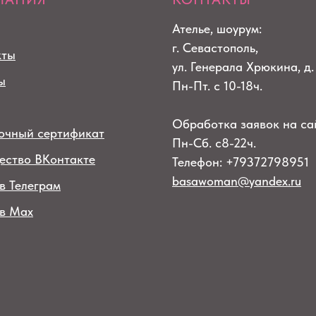
Ателье, шоурум:
г. Севастополь,
кты
ул. Генерала Хрюкина, д.
ы
Пн-Пт. с 10-18ч.
Обработка заявок на са
очный сертификат
Пн-Сб. с8-22ч.
ество ВКонтакте
Телефон: +79372798951
basawoman@yandex.ru
в Телеграм
 в Max