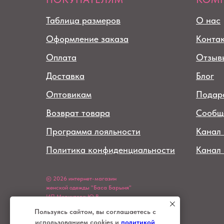
Таблица размеров
О нас
Оформление заказа
Конта
Оплата
Отзыв
Доставка
Блог
Оптовикам
Подар
Возврат товара
Сообщ
Программа лояльности
Канал 
Политика конфиденциальности
Канал
© 2026 интернет-магазин
женской одежды "Баса Барыня"
ИП Меркулова Ю.В.
ИНН 920152039289
Пользуясь сайтом, вы соглашаетесь с
использованием cookies и
политикой