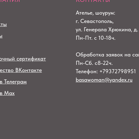
Ателье, шоурум:
г. Севастополь,
кты
ул. Генерала Хрюкина, д.
ы
Пн-Пт. с 10-18ч.
Обработка заявок на са
очный сертификат
Пн-Сб. с8-22ч.
ество ВКонтакте
Телефон: +79372798951
basawoman@yandex.ru
в Телеграм
 в Max